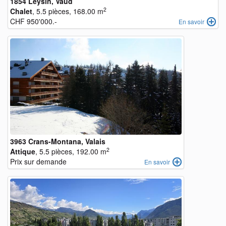
1854 Leysin, Vaud
2
Chalet
, 5.5 pièces, 168.00 m
CHF 950'000.-
En savoir
3963 Crans-Montana, Valais
2
Attique
, 5.5 pièces, 192.00 m
Prix sur demande
En savoir