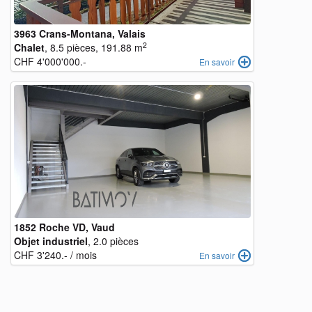
3963 Crans-Montana, Valais
2
Chalet
, 8.5 pièces, 191.88 m
CHF 4'000'000.-
En savoir
1852 Roche VD, Vaud
Objet industriel
, 2.0 pièces
CHF 3'240.- / mois
En savoir
objects
fr
objects