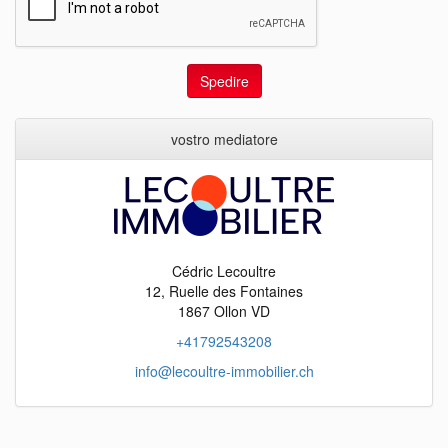
Spedire
vostro mediatore
Cédric Lecoultre
12, Ruelle des Fontaines
1867 Ollon VD
+41792543208
info@lecoultre-immobilier.ch
objects