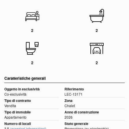
2
2
2
2
Caratteristiche generali
Oggetto in esclusività
Riferimento
Co-esclusività
LEC-13171
Tipo di contratto
Zona
Vendita
Chalet
Tipo di immobile
Anno di construzione
Appartamento
2026
Numero di locali
Stato generale
3.5
(maggiori informazioni)
Promozione (su planimetria)