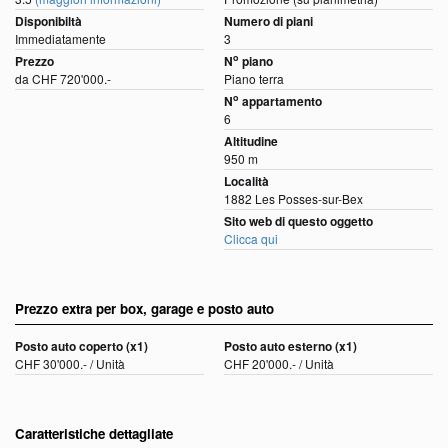
Disponibiltà
Numero di piani
Immediatamente
3
o
Prezzo
N
piano
da CHF 720'000.-
Piano terra
o
N
appartamento
6
Altitudine
950 m
Località
1882 Les Posses-sur-Bex
Sito web di questo oggetto
Clicca qui
Prezzo extra per box, garage e posto auto
Posto auto coperto (x1)
Posto auto esterno (x1)
CHF 30'000.- / Unità
CHF 20'000.- / Unità
Caratteristiche dettagliate