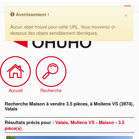
×
Avertissement !
Recherche
Maison
Aucun objet trouvé pour cette URL. Vous trouverez ci-
à
dessous des objets sensiblement identiques.
vendre
3.5
pièces,
à
Mollens
VS
(3974),
Valais
Accueil
Recherche
Recherche Maison à vendre 3.5 pièces, à Mollens VS (3974),
Valais
Résultats précis pour :
Valais, Mollens VS
-
Maison
-
3.5
pièce(s)