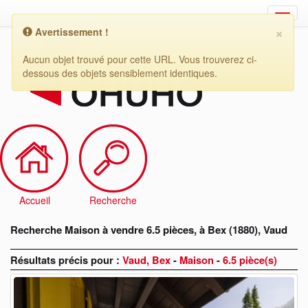
×
Avertissement !
Recherche
Maison
Aucun objet trouvé pour cette URL. Vous trouverez ci-
à
dessous des objets sensiblement identiques.
vendre
6.5
pièces,
à
Bex
(1880),
Vaud
Accueil
Recherche
Recherche Maison à vendre 6.5 pièces, à Bex (1880), Vaud
Résultats précis pour :
Vaud, Bex
-
Maison
-
6.5 pièce(s)