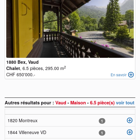
1880 Bex, Vaud
2
Chalet
, 6.5 pièces, 295.00 m
CHF 650'000.-
En savoir
Autres résultats pour :
Vaud
-
Maison
-
6.5 pièce(s)
voir tout
1820 Montreux
1
1844 Villeneuve VD
1