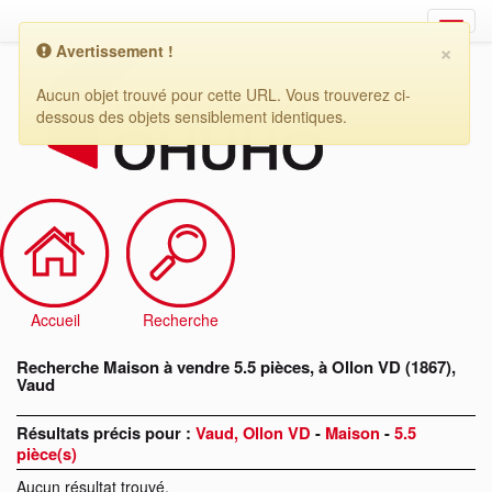
×
Avertissement !
Recherche
Maison
Aucun objet trouvé pour cette URL. Vous trouverez ci-
à
dessous des objets sensiblement identiques.
vendre
5.5
pièces,
à
Ollon
VD
(1867),
Vaud
Accueil
Recherche
Recherche Maison à vendre 5.5 pièces, à Ollon VD (1867),
Vaud
Résultats précis pour :
Vaud, Ollon VD
-
Maison
-
5.5
pièce(s)
Aucun résultat trouvé.