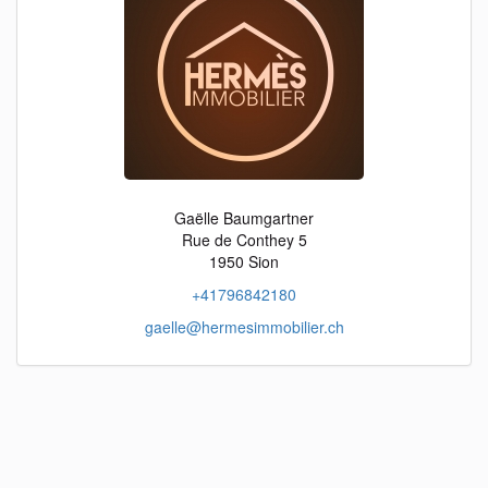
Gaëlle Baumgartner
Rue de Conthey 5
1950 Sion
+41796842180
gaelle@hermesimmobilier.ch
objects
fr
objects
en
objects
it