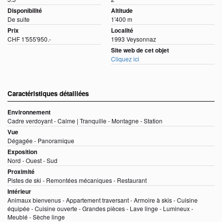
Disponibilité
Altitude
De suite
1'400 m
Prix
Localité
CHF 1'555'950.-
1993 Veysonnaz
Site web de cet objet
Cliquez ici
Caractéristiques détaillées
Environnement
Cadre verdoyant - Calme | Tranquille - Montagne - Station
Vue
Dégagée - Panoramique
Exposition
Nord - Ouest - Sud
Proximité
Pistes de ski - Remontées mécaniques - Restaurant
Intérieur
Animaux bienvenus - Appartement traversant - Armoire à skis - Cuisine
équipée - Cuisine ouverte - Grandes pièces - Lave linge - Lumineux -
Meublé - Sèche linge