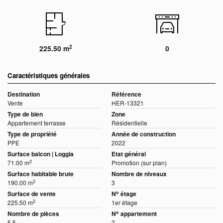
2
225.50 m
0
Caractéristiques générales
Destination
Référence
Vente
HER-13321
Type de bien
Zone
Appartement terrasse
Résidentielle
Type de propriété
Année de construction
PPE
2022
Surface balcon | Loggia
Etat général
2
71.00 m
Promotion (sur plan)
Surface habitable brute
Nombre de niveaux
2
190.00 m
3
o
Surface de vente
N
étage
2
225.50 m
1er étage
o
Nombre de pièces
N
appartement
5.5
2