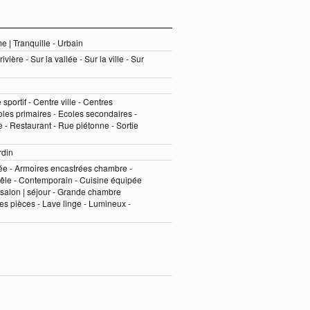
e | Tranquille - Urbain
vière - Sur la vallée - Sur la ville - Sur
sportif - Centre ville - Centres
es primaires - Ecoles secondaires -
te - Restaurant - Rue piétonne - Sortie
rdin
ée - Armoires encastrées chambre -
oêle - Contemporain - Cuisine équipée
 salon | séjour - Grande chambre
des pièces - Lave linge - Lumineux -