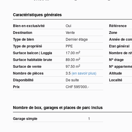
Caractéristiques générales
Bien en exclusivité
Oui
Référence
Destination
Vente
Zone
Type de bien
Dernier étage
Année de con
Type de propriété
PPE
Etat général
2
Surface balcon | Loggia
17.00 m
Nombre de n
2
o
Surface habitable brute
89.00 m
N
étage
2
o
Surface de vente
97.50 m
N
apparteme
Nombre de pièces
3.5
(en savoir plus)
Altitude
Disponibilité
De suite
Localité
Prix
CHF 595'000.-
Nombre de box, garages et places de parc inclus
Garage simple
1