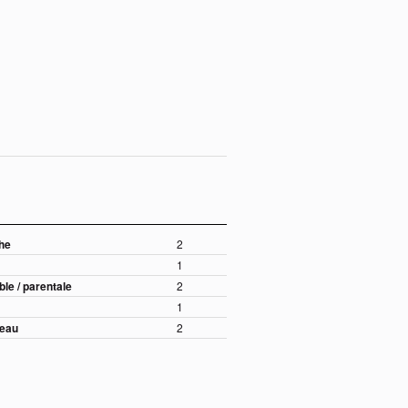
che
2
1
le / parentale
2
1
'eau
2