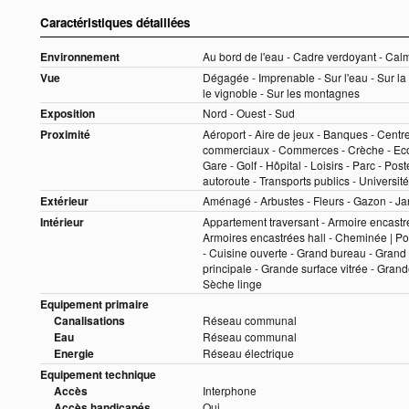
Caractéristiques détaillées
Environnement
Au bord de l'eau - Cadre verdoyant - Calm
Vue
Dégagée - Imprenable - Sur l'eau - Sur la ri
le vignoble - Sur les montagnes
Exposition
Nord - Ouest - Sud
Proximité
Aéroport - Aire de jeux - Banques - Centre 
commerciaux - Commerces - Crèche - Ecol
Gare - Golf - Hôpital - Loisirs - Parc - Pos
autoroute - Transports publics - Université
Extérieur
Aménagé - Arbustes - Fleurs - Gazon - Ja
Intérieur
Appartement traversant - Armoire encastr
Armoires encastrées hall - Cheminée | P
- Cuisine ouverte - Grand bureau - Grand
principale - Grande surface vitrée - Gran
Sèche linge
Equipement primaire
Canalisations
Réseau communal
Eau
Réseau communal
Energie
Réseau électrique
Equipement technique
Accès
Interphone
Accès handicapés
Oui