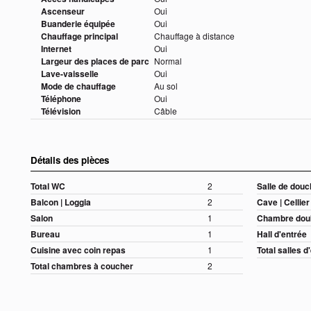
Ascenseur
Oui
Buanderie équipée
Oui
Chauffage principal
Chauffage à distance
Internet
Oui
Largeur des places de parc
Normal
Lave-vaisselle
Oui
Mode de chauffage
Au sol
Téléphone
Oui
Télévision
Câble
Détails des pièces
Total WC
2
Salle de dou
Balcon | Loggia
2
Cave | Cellier
Salon
1
Chambre doub
Bureau
1
Hall d'entrée
Cuisine avec coin repas
1
Total salles d
Total chambres à coucher
2