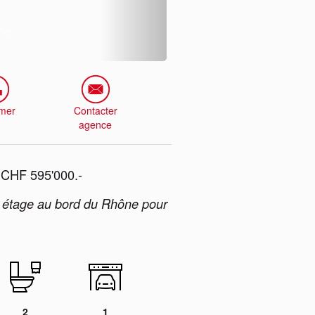
imer
Contacter
agence
CHF 595'000.-
r étage au bord du Rhône pour
2
1