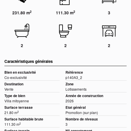
2
2
231.80 m
111.30 m
3
2
2
2
Caractéristiques générales
Bien en exclusivité
Référence
Co-exclusivité
p140A3_2
Destination
Zone
Vente
Lotissements
Type de bien
Année de construction
Villa mitoyenne
2026
Surface terrasse
Etat général
2
21.80 m
Promotion (sur plan)
Surface habitable brute
Nombre de niveaux
2
111.30 m
3
o
Surface terrain
N
appartement