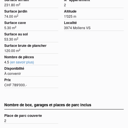
2
231.80 m
2
Surface jardin
Altitude
2
74.00 m
1'025 m
Surface cave
Localité
2
5.30 m
3974 Mollens VS
Surface au sol
2
53.30 m
Surface brute de plancher
2
120.00 m
Nombre de pièces
4.5
(en savoir plus)
Disponibilité
À convenir
Prix
CHF 789'000.-
Nombre de box, garages et places de parc inclus
Place de parc couverte
2