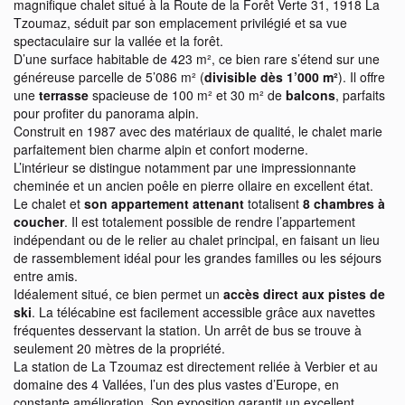
magnifique chalet situé à la Route de la Forêt Verte 31, 1918 La
Tzoumaz, séduit par son emplacement privilégié et sa vue
spectaculaire sur la vallée et la forêt.
D’une surface habitable de 423 m², ce bien rare s’étend sur une
généreuse parcelle de 5’086 m² (
divisible dès 1’000 m²
). Il offre
une
terrasse
spacieuse de 100 m² et 30 m² de
balcons
, parfaits
pour profiter du panorama alpin.
Construit en 1987 avec des matériaux de qualité, le chalet marie
parfaitement bien charme alpin et confort moderne.
L’intérieur se distingue notamment par une impressionnante
cheminée et un ancien poêle en pierre ollaire en excellent état.
Le chalet et
son appartement attenant
totalisent
8 chambres à
coucher
. Il est totalement possible de rendre l’appartement
indépendant ou de le relier au chalet principal, en faisant un lieu
de rassemblement idéal pour les grandes familles ou les séjours
entre amis.
Idéalement situé, ce bien permet un
accès direct aux pistes de
ski
. La télécabine est facilement accessible grâce aux navettes
fréquentes desservant la station. Un arrêt de bus se trouve à
seulement 20 mètres de la propriété.
La station de La Tzoumaz est directement reliée à Verbier et au
domaine des 4 Vallées, l’un des plus vastes d’Europe, en
constante amélioration. Son exposition garantit un excellent