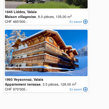
1945 Liddes, Valais
2
Maison villageoise
, 8.0 pièces, 135.00 m
CHF 460'000.-
En savoir
1993 Veysonnaz, Valais
2
Appartement terrasse
, 3.5 pièces, 128.00 m
CHF 970'000.-
En savoir
objects
fr
objects