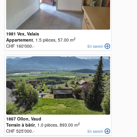
1981 Vex, Valais
2
Appartement
, 1.5 pièces, 57.00 m
CHF 160'000.-
En savoir
1867 Ollon, Vaud
2
Terrain à bâtir
, 1.0 pièces, 893.00 m
CHF 525'000.-
En savoir