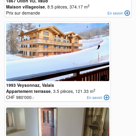
1867 Ollon VD, Vaud
2
Maison villageoise
, 8.5 pièces, 374.17 m
Prix sur demande
En savoir
1993 Veysonnaz, Valais
2
Appartement terrasse
, 3.5 pièces, 121.33 m
CHF 980'000.-
En savoir