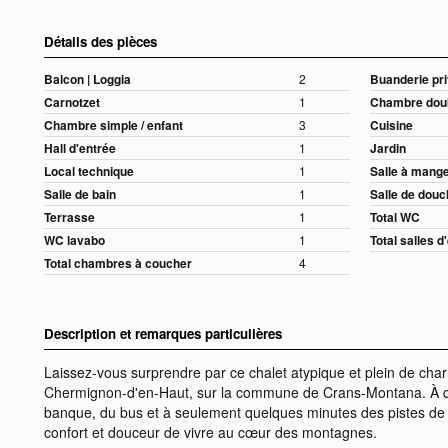
Détails des pièces
Balcon | Loggia
2
Buanderie pr
Carnotzet
1
Chambre doub
Chambre simple / enfant
3
Cuisine
Hall d'entrée
1
Jardin
Local technique
1
Salle à mang
Salle de bain
1
Salle de dou
Terrasse
1
Total WC
WC lavabo
1
Total salles d
Total chambres à coucher
4
Description et remarques particulières
Laissez-vous surprendre par ce chalet atypique et plein de charm
Chermignon-d'en-Haut, sur la commune de Crans-Montana. À 
banque, du bus et à seulement quelques minutes des pistes de s
confort et douceur de vivre au cœur des montagnes.