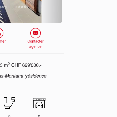
imer
Contacter
agence
2
3 m
CHF 699'000.-
rans-Montana (résidence
3
2