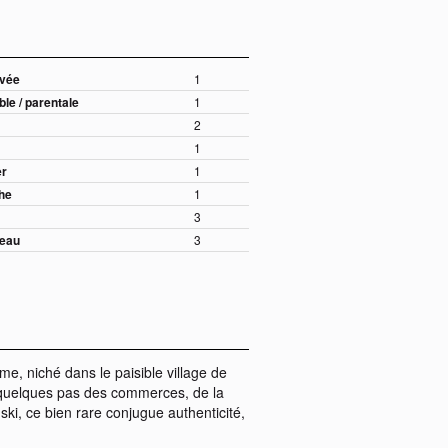
ivée
1
le / parentale
1
2
1
er
1
che
1
3
'eau
3
e, niché dans le paisible village de
quelques pas des commerces, de la
ki, ce bien rare conjugue authenticité,