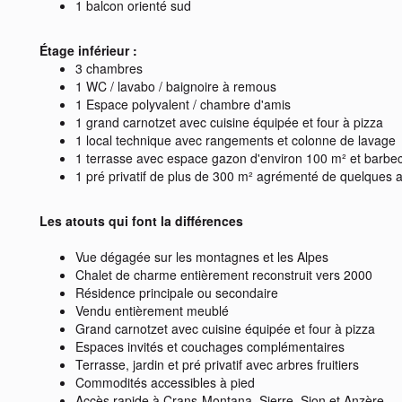
1 balcon orienté sud
Étage inférieur :
3 chambres
1 WC / lavabo / baignoire à remous
1 Espace polyvalent / chambre d'amis
1 grand carnotzet avec cuisine équipée et four à pizza
1 local technique avec rangements et colonne de lavage
1 terrasse avec espace gazon d'environ 100 m² et barbe
1 pré privatif de plus de 300 m² agrémenté de quelques arbr
Les atouts qui font la différences
Vue dégagée sur les montagnes et les Alpes
Chalet de charme entièrement reconstruit vers 2000
Résidence principale ou secondaire
Vendu entièrement meublé
Grand carnotzet avec cuisine équipée et four à pizza
Espaces invités et couchages complémentaires
Terrasse, jardin et pré privatif avec arbres fruitiers
Commodités accessibles à pied
Accès rapide à Crans-Montana, Sierre, Sion et Anzère