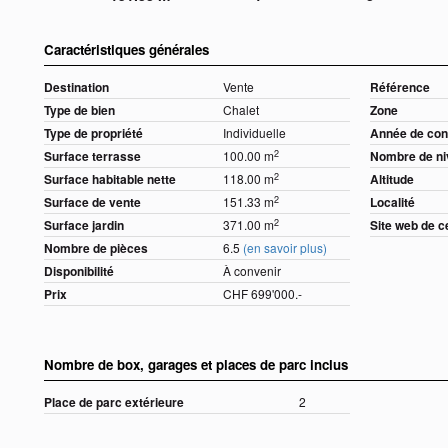
Caractéristiques générales
Destination
Vente
Référence
Type de bien
Chalet
Zone
Type de propriété
Individuelle
Année de con
2
Surface terrasse
100.00 m
Nombre de n
2
Surface habitable nette
118.00 m
Altitude
2
Surface de vente
151.33 m
Localité
2
Surface jardin
371.00 m
Site web de c
Nombre de pièces
6.5
(en savoir plus)
Disponibilité
À convenir
Prix
CHF 699'000.-
Nombre de box, garages et places de parc inclus
Place de parc extérieure
2