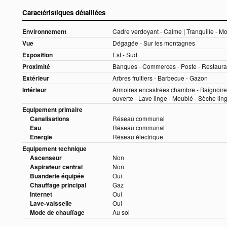
Caractéristiques détaillées
Environnement
Cadre verdoyant - Calme | Tranquille - Mo
Vue
Dégagée - Sur les montagnes
Exposition
Est - Sud
Proximité
Banques - Commerces - Poste - Restauran
Extérieur
Arbres fruitiers - Barbecue - Gazon
Intérieur
Armoires encastrées chambre - Baignoire
ouverte - Lave linge - Meublé - Sèche lin
Equipement primaire
Canalisations
Réseau communal
Eau
Réseau communal
Energie
Réseau électrique
Equipement technique
Ascenseur
Non
Aspirateur central
Non
Buanderie équipée
Oui
Chauffage principal
Gaz
Internet
Oui
Lave-vaisselle
Oui
Mode de chauffage
Au sol