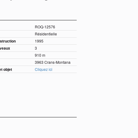
ROQ-12576
Résidentielle
struction
1995
iveaux
3
910 m
3963 Crans-Montana
et objet
Cliquez ici