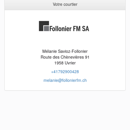
Votre courtier
Mélanie Savioz-Follonier
Route des Chènevières 91
1958 Uvrier
+41792900428
melanie@follonierfm.ch
objects
fr
objects
en
objects
it