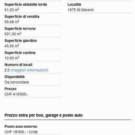
Superficie abitabile lorda
Località
2
51.23 m
1975 St-Séverin
Superficie di vendita
2
59.48 m
Superficie terreno
2
521.00 m
Superficie giardino
2
45.00 m
Superficie cantina
2
10.00 m
Numero di locali
2.5
(maggiori informazioni)
Disponibiltà
Da concordare
Prezzo
CHF 419'000.-
Prezzo extra per box, garage e posto auto
Posto auto esterno
CHF 18'000.- / Unità