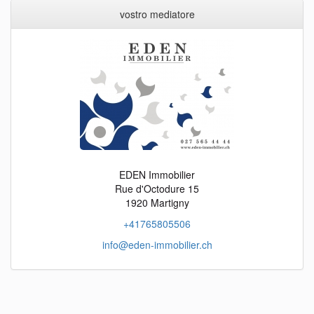
vostro mediatore
EDEN Immobilier
Rue d'Octodure 15
1920 Martigny
+41765805506
info@eden-immobilier.ch
objects
fr
objects