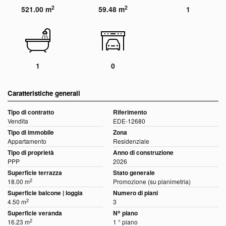
2
2
521.00 m
59.48 m
1
1
0
Caratteristiche generali
Tipo di contratto
Riferimento
Vendita
EDE-12680
Tipo di immobile
Zona
Appartamento
Residenziale
Tipo di proprietà
Anno di construzione
PPP
2026
Superficie terrazza
Stato generale
2
18.00 m
Promozione (su planimetria)
Superficie balcone | loggia
Numero di piani
2
4.50 m
3
o
Superficie veranda
N
piano
2
16.23 m
1 ° piano