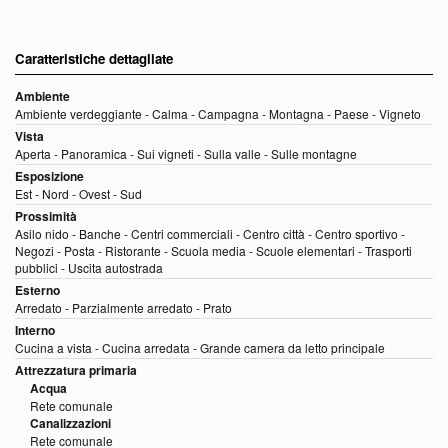
Caratteristiche dettagliate
Ambiente
Ambiente verdeggiante - Calma - Campagna - Montagna - Paese - Vigneto
Vista
Aperta - Panoramica - Sui vigneti - Sulla valle - Sulle montagne
Esposizione
Est - Nord - Ovest - Sud
Prossimità
Asilo nido - Banche - Centri commerciali - Centro città - Centro sportivo -
Negozi - Posta - Ristorante - Scuola media - Scuole elementari - Trasporti
pubblici - Uscita autostrada
Esterno
Arredato - Parzialmente arredato - Prato
Interno
Cucina a vista - Cucina arredata - Grande camera da letto principale
Attrezzatura primaria
Acqua
Rete comunale
Canalizzazioni
Rete comunale