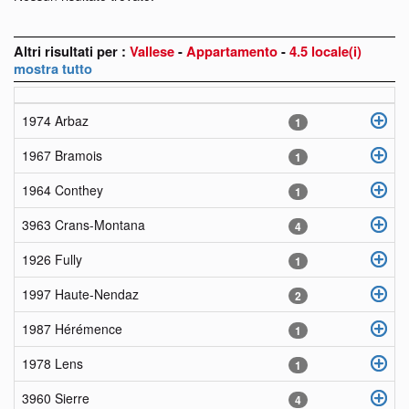
Altri risultati per :
Vallese
-
Appartamento
-
4.5 locale(i)
mostra tutto
1974 Arbaz
1
1967 Bramois
1
1964 Conthey
1
3963 Crans-Montana
4
1926 Fully
1
1997 Haute-Nendaz
2
1987 Hérémence
1
1978 Lens
1
3960 Sierre
4