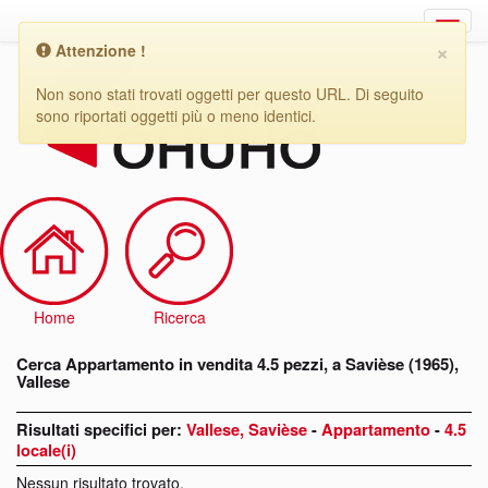
×
Attenzione !
Cerca
Appartamento
Non sono stati trovati oggetti per questo URL. Di seguito
in
sono riportati oggetti più o meno identici.
vendita
4.5
pezzi,
a
Savièse
(1965),
Vallese
Home
Ricerca
Cerca Appartamento in vendita 4.5 pezzi, a Savièse (1965),
Vallese
Risultati specifici per:
Vallese, Savièse
-
Appartamento
-
4.5
locale(i)
Nessun risultato trovato.