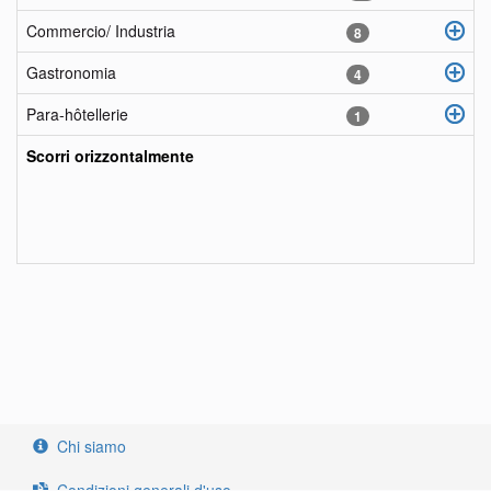
Commercio/ Industria
8
Gastronomia
4
Para-hôtellerie
1
Scorri orizzontalmente
objects
fr
objects
en
objects
it
Chi siamo
Condizioni generali d'uso