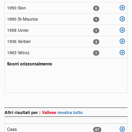
1950 Sion
6
1890 St-Maurice
1
1958 Uvrier
1
1936 Verbier
3
1963 Vétroz
1
Scorri orizzontalmente
Altri risultati per :
Vallese
mostra tutto
Casa
67