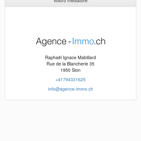
vostro mediatore
Raphaël Ignace Mabillard
Rue de la Blancherie 35
1950 Sion
+41794331625
info@agence-immo.ch
objects
fr
objects
en
objects
it