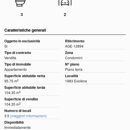
3
2
Caratteristiche generali
Oggetto in esclusività
Riferimento
Si
AGE-12894
Tipo di contratto
Zona
Vendita
Condomini
o
Tipo di immobile
N
piano
Appartamento
Piano terra
Superficie abitabile netta
Località
2
95.75 m
1983 Evolène
Superficie abitabile lorda
2
104.35 m
Superficie di vendita
2
104.35 m
Numero di locali
3.5
(maggiori informazioni)
Disponibiltà
Immediatamente