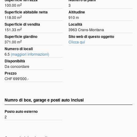
2
100.00 m
3
Superficie abitabile netta
Altitudine
2
118.00 m
910 m
Superficie di vendita
Località
2
151.33 m
3963 Crans-Montana
Superficie giardino
Sito web di questo oggetto
2
371.00 m
Clicca qui
Numero di locali
6.5
(maggiori informazioni)
Disponibiltà
Da concordare
Prezzo
CHF 699'000.-
Numro di box, garage e posti auto inclusi
Posto auto esterno
2