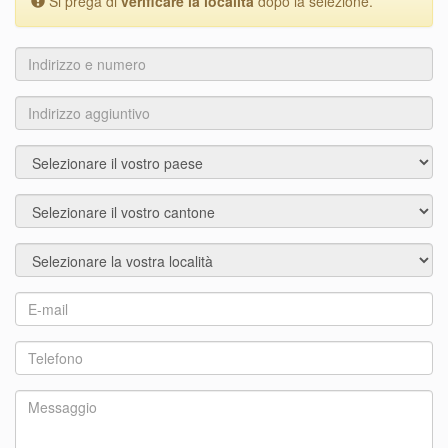
Si prega di
verificare la località
dopo la selezione.
Indirizzo
e
numero
Indirizzo
aggiuntivo
Paese
Città
Località