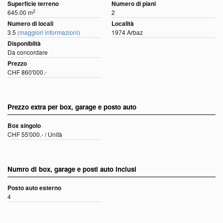
Superficie terreno
Numero di piani
2
645.00 m
2
Numero di locali
Località
3.5
(maggiori informazioni)
1974 Arbaz
Disponibiltà
Da concordare
Prezzo
CHF 860'000.-
Prezzo extra per box, garage e posto auto
Box singolo
CHF 55'000.- / Unità
Numro di box, garage e posti auto inclusi
Posto auto esterno
4