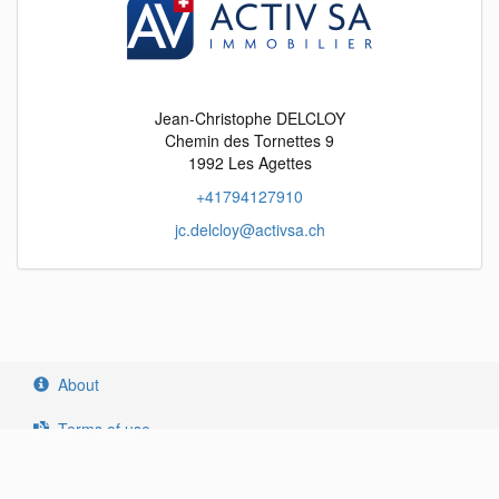
Jean-Christophe DELCLOY
Chemin des Tornettes 9
1992 Les Agettes
+41794127910
jc.delcloy@activsa.ch
objects
fr
objects
en
objects
it
About
Terms of use
Privacy policy