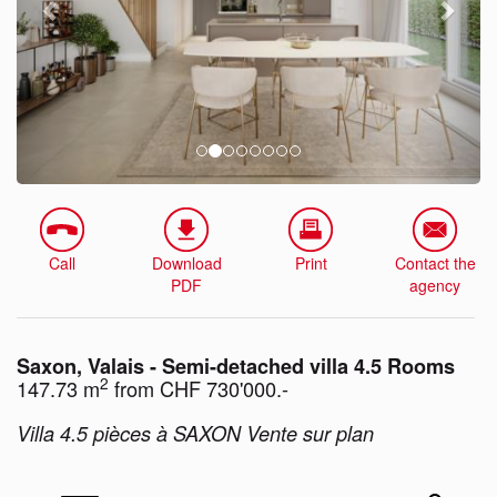
Call
Download
Print
Contact the
PDF
agency
Saxon, Valais - Semi-detached villa 4.5 Rooms
2
147.73 m
from CHF 730'000.-
Villa 4.5 pièces à SAXON Vente sur plan