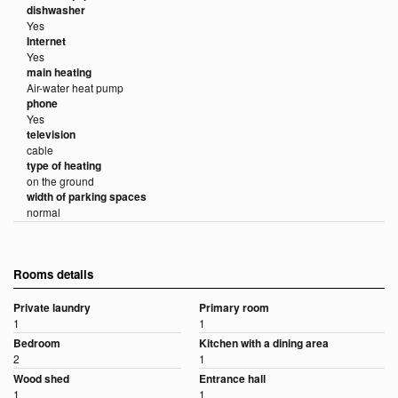
dishwasher
Yes
Internet
Yes
main heating
Air-water heat pump
phone
Yes
television
cable
type of heating
on the ground
width of parking spaces
normal
Rooms details
Private laundry
Primary room
1
1
Bedroom
Kitchen with a dining area
2
1
Wood shed
Entrance hall
1
1