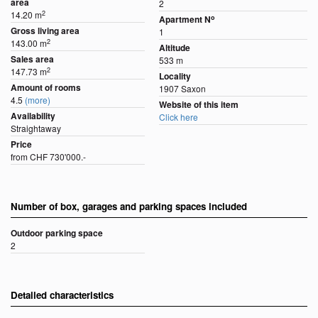
area
2
2
14.20 m
o
Apartment N
Gross living area
1
2
143.00 m
Altitude
Sales area
533 m
2
147.73 m
Locality
Amount of rooms
1907 Saxon
4.5
(more)
Website of this item
Availability
Click here
Straightaway
Price
from CHF 730'000.-
Number of box, garages and parking spaces included
Outdoor parking space
2
Detailed characteristics