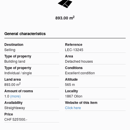
2
893.00 m
General characteristics
Destination
Reference
Selling
LEC-13245
Type of property
Area
Building land
Detached houses
Type of property
Conditions
Individual / single
Excellent condition
Land area
Altitude
2
893.00 m
565 m
Amount of rooms
Locality
1.0
(more)
1867 Ollon
Availability
Website of this item
Straightaway
Click here
Price
CHF 525'000.-