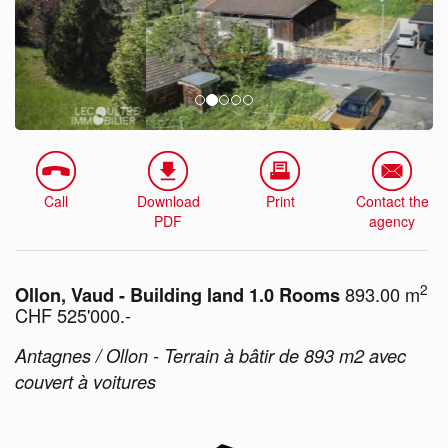
Call
Download
Print
Contact the
PDF
agency
2
893.00 m
Ollon, Vaud - Building land 1.0 Rooms
CHF 525'000.-
Antagnes / Ollon - Terrain à bâtir de 893 m2 avec
couvert à voitures