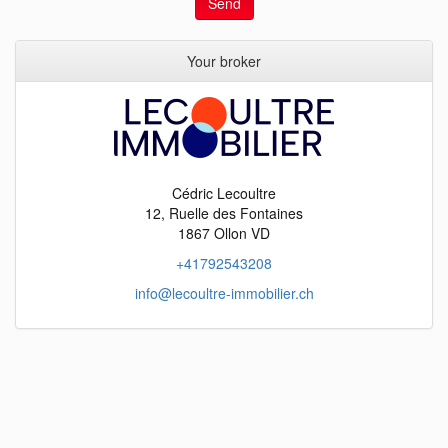
Send
Your broker
Cédric Lecoultre
12, Ruelle des Fontaines
1867 Ollon VD
+41792543208
info@lecoultre-immobilier.ch
objects
fr
objects
en
objects
it