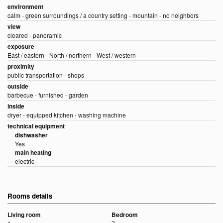
environment
calm - green surroundings / a country setting - mountain - no neighbors
view
cleared - panoramic
exposure
East / eastern - North / northern - West / western
proximity
public transportation - shops
outside
barbecue - furnished - garden
inside
dryer - equipped kitchen - washing machine
technical equipment
dishwasher
Yes
main heating
electric
Rooms details
Living room
Bedroom