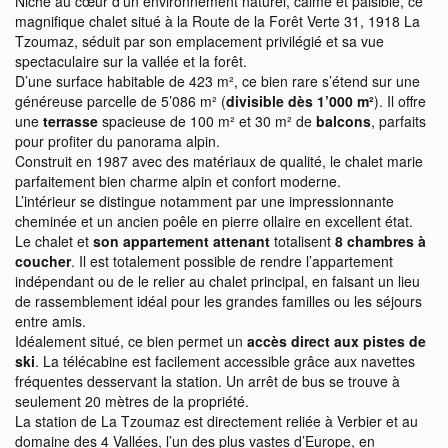
Niché au cœur d’un environnement naturel, calme et paisible, ce
magnifique chalet situé à la Route de la Forêt Verte 31, 1918 La
Tzoumaz, séduit par son emplacement privilégié et sa vue
spectaculaire sur la vallée et la forêt.
D’une surface habitable de 423 m², ce bien rare s’étend sur une
généreuse parcelle de 5’086 m² (
divisible dès 1’000 m²
). Il offre
une
terrasse
spacieuse de 100 m² et 30 m² de
balcons
, parfaits
pour profiter du panorama alpin.
Construit en 1987 avec des matériaux de qualité, le chalet marie
parfaitement bien charme alpin et confort moderne.
L’intérieur se distingue notamment par une impressionnante
cheminée et un ancien poêle en pierre ollaire en excellent état.
Le chalet et
son appartement attenant
totalisent
8 chambres à
coucher
. Il est totalement possible de rendre l’appartement
indépendant ou de le relier au chalet principal, en faisant un lieu
de rassemblement idéal pour les grandes familles ou les séjours
entre amis.
Idéalement situé, ce bien permet un
accès direct aux pistes de
ski
. La télécabine est facilement accessible grâce aux navettes
fréquentes desservant la station. Un arrêt de bus se trouve à
seulement 20 mètres de la propriété.
La station de La Tzoumaz est directement reliée à Verbier et au
domaine des 4 Vallées, l’un des plus vastes d’Europe, en