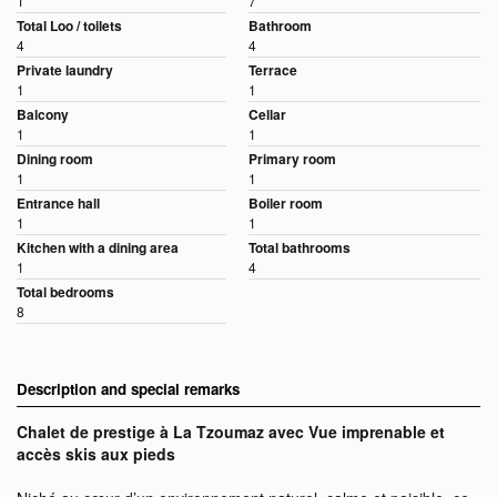
1
7
Total Loo / toilets
Bathroom
4
4
Private laundry
Terrace
1
1
Balcony
Cellar
1
1
Dining room
Primary room
1
1
Entrance hall
Boiler room
1
1
Kitchen with a dining area
Total bathrooms
1
4
Total bedrooms
8
Description and special remarks
Chalet de prestige à La Tzoumaz avec Vue imprenable et
accès skis aux pieds