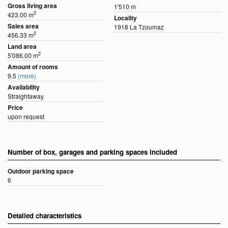
Gross living area
1'510 m
2
423.00 m
Locality
Sales area
1918 La Tzoumaz
2
456.33 m
Land area
2
5'086.00 m
Amount of rooms
9.5
(more)
Availability
Straightaway
Price
upon request
Number of box, garages and parking spaces included
Outdoor parking space
6
Detailed characteristics