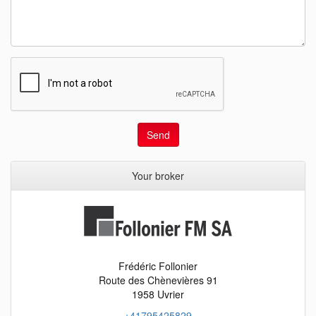
Send
Your broker
Frédéric Follonier
Route des Chènevières 91
1958 Uvrier
+41795425829