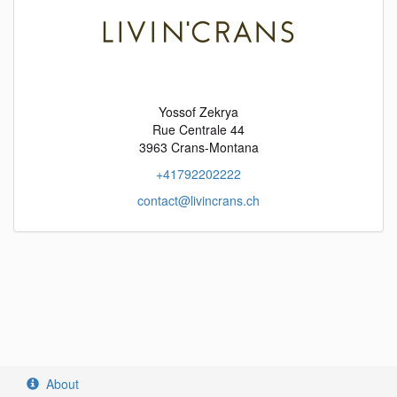
Yossof Zekrya
Rue Centrale 44
3963 Crans-Montana
+41792202222
contact@livincrans.ch
objects
fr
objects
en
objects
it
About