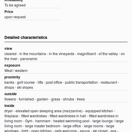
To be agreed
Price
upon request
Detailed characteristics
view
cleared - in the mountains - in the vineyards - magnificent - of the valley - on
the river - panoramic
exposure
West / western
proximity
banks - golf course - lifts - post office - public transportation - restaurant -
shops - ski slopes
outside
flowers - furnished - garden - grass - shrubs - trees
inside
dryer - elevated open sleeping area (mezzanine) - equipped kitchen -
fireplace - fitted wardrobes - fitted wardrobes in hall - fitted wardrobes in
living room - Gym - hammam - heated swimming pool - large lounge / large
living room - large master bedroom - large office - large rooms - large
windows - light - open kitchen - pets welcome - sauna - ski closet - spa -