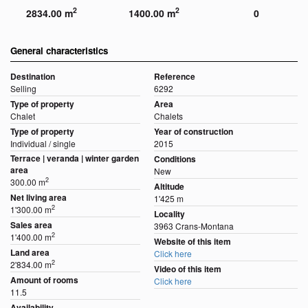
2
2
2834.00 m
1400.00 m
0
General characteristics
Destination
Reference
Selling
6292
Type of property
Area
Chalet
Chalets
Type of property
Year of construction
Individual / single
2015
Terrace | veranda | winter garden
Conditions
area
New
2
300.00 m
Altitude
Net living area
1'425 m
2
1'300.00 m
Locality
Sales area
3963 Crans-Montana
2
1'400.00 m
Website of this item
Land area
Click here
2
2'834.00 m
Video of this item
Amount of rooms
Click here
11.5
Availability