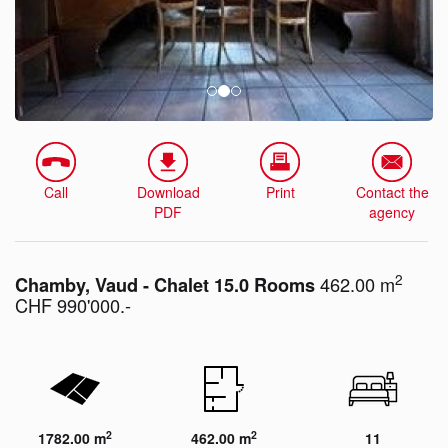
Call
Download
Print
Contact the
PDF
agency
2
462.00 m
Chamby, Vaud - Chalet 15.0 Rooms
CHF 990'000.-
2
2
1782.00 m
462.00 m
11