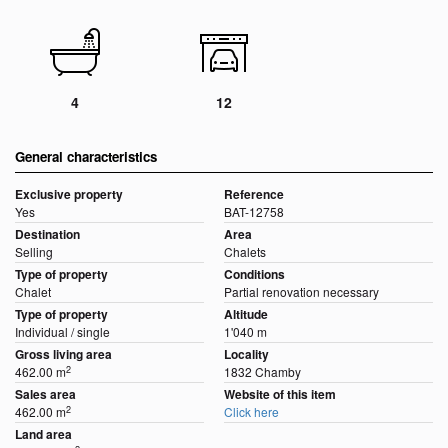
4
12
General characteristics
Exclusive property
Reference
Yes
BAT-12758
Destination
Area
Selling
Chalets
Type of property
Conditions
Chalet
Partial renovation necessary
Type of property
Altitude
Individual / single
1'040 m
Gross living area
Locality
2
462.00 m
1832 Chamby
Sales area
Website of this item
2
462.00 m
Click here
Land area