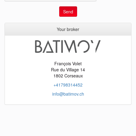
Send
Your broker
François Volet
Rue du Village 14
1802 Corseaux
+41798314452
info@batimov.ch
objects
fr
objects
en
objects
it