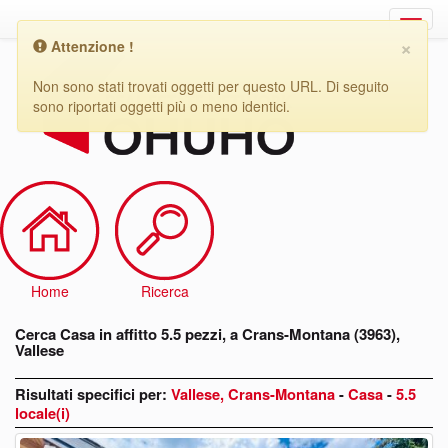
×
Attenzione !
Cerca
Casa
Non sono stati trovati oggetti per questo URL. Di seguito
in
sono riportati oggetti più o meno identici.
affitto
5.5
pezzi,
a
Crans-
Montana
(3963),
Vallese
Home
Ricerca
Cerca Casa in affitto 5.5 pezzi, a Crans-Montana (3963),
Vallese
Risultati specifici per:
Vallese, Crans-Montana
-
Casa
-
5.5
locale(i)