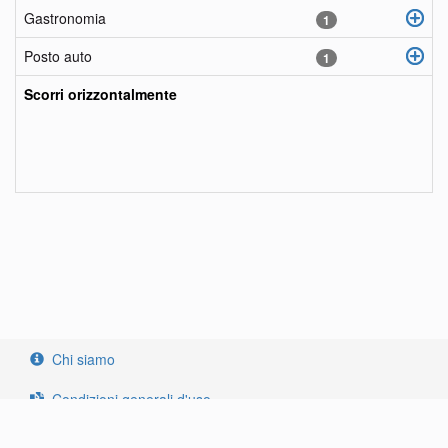
Gastronomia
1
Posto auto
1
Scorri orizzontalmente
objects
fr
objects
en
objects
it
Chi siamo
Condizioni generali d'uso
Regole di riservatezza